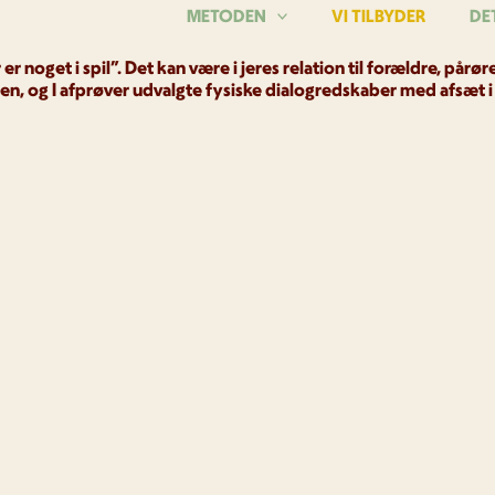
METODEN
VI TILBYDER
DE
er noget i spil”. Det kan være i jeres relation til forældre, på
en, og I afprøver udvalgte fysiske dialogredskaber med afsæt i 