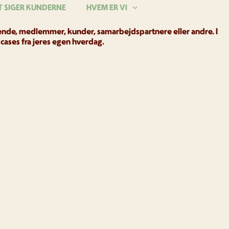
T SIGER KUNDERNE
HVEM ER VI
rørende, medlemmer, kunder, samarbejdspartnere eller andre. I
cases fra jeres egen hverdag.