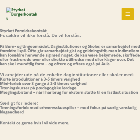
Gå
til
indholdet
Styrket Forældrekontakt
Forældre vil ikke forstå. De vil forstås.
På Børn- og Ungeområdet, Daginstitutioner og Skoler, er samarbejdet med
forældre i spil. Ofte går samarbejdet glat og gnidningsfrit, men indimellem
kan forældre henvende sig med noget, de kan være bekymrede, skuffede
eller frustrerede over eller direkte utilfredse med eller klager over. Det
kan ske i mundtlig form – og oftere og oftere også på Aula.
Vi arbejder ude på de enkelte daginstitutioner eller skoler med:
Korte introduktioner á 3-5 timers varighed
Mini-forløb over 3 gange á 2-3 timers varighed
Træningskurser på pædagogiske lørdage
Mæglingsbistand – når I har brug for ekstern støtte til en fastlåst situation
Særligt for ledere:
Træningsforløb med erhvervsskuespiller – med fokus på særlig vanskelig
klageadfærd
Kontakt os gerne hvis I vil vide mere.