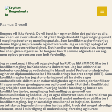
Gå
til
indholdet
Rasmus Grosell
Borgere vil ikke forstå. De vil forstås – og mon ikke det gælder os alle,
når vi er i en svær situation. Styrket Borgerkontakt tager udgangspunkt
i mæglingsteorier og mæglingspraksis. Som konfliktmægler finder jeg
denne tilgang inspirerende og motiverende. Jeg er særligt optaget af
begrebet procesretfærdighed. Det handler om den oplevelse, borgeren
har af en given afgørelse. To borgere kan få samme afgørelse i en sag,
men opleve processen som helt forskellig.
Jeg er cand.mag. i filosofi og psykologi fra RUC og MA (MMCR) Master i
konfliktmægling fra Københavns Universitet. Jeg har uddannelse
indenfor coaching og vejledning fra blandt andet Professionshøjskolen
og har en diplomuddannelse i Mentaliserings-baseret terapi (MBT). Som
konfliktmægler har jeg stor erfaring med alt fra civile sager
omhandlende skilsmisser, nabostridigheder og medarbejderkonflikter
til sager mellem gerningsperson og forurettede i Politiets Konfliktråd.
Jeg arbejder som konsulent, hvor jeg holder foredrag og kurser om
konfliktforståelse, mægling og forhandling og generelt om
kommunikation og ledelse. Jeg er også tilknyttet som ekstern lektor på
Københavns Universitet hvor jeg blandt andet underviser på Master i
konfliktmægling. Jeg er samtidigt musiker på et højt plan. Denne
æstetiske og legende dimension har jeg altid, trods det meget alvorlige
element, med i min tilgang til undervisning, foredrag og kurser.