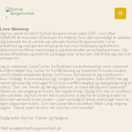
Gå
til
indholdet
Lene Warming
Jeg har været en del af Styrket Borgerkontakt siden 2013 – kort efter
VIEMOSE fik metoden til Danmark fra Holland, hvor den oprindeligt er udviklet.
Jeg brænder for at udvikle og udbrede Styrket Borgerkontakt. I al sin
enkelthed og med ganske simple greb kan man nedtrappe og forhindre
slidsomme konflikter med borgere, pårørende eller samarbejdspartnere. Og
skabe tilfredshed og bedre liv på begge sider af bordet. Dét finder jeg værd at
arbejde for!
Jeg er uddannet Cand.Comm. fra Roskilde Universitetscenter samt uddannet
k
onfliktmægler hos Center for Konfliktløsning og Systemisk Proceskonsulent
ved Professionshøjskolen &amp; Go´Proces. Derudover er jeg certificeret i
Ikke-Voldelig-
Kommunikation og i Jungiansk Typeindeks.
Siden 2000 har jeg
været selvstændig med eget firma hvor konfliktmægling og dialogrådgivning er
i fokus. ”Dén, der mener sig færdiguddannet, er mere færdig end uddannet!”
Sådan var der engang en kursist, der sagde til mig. Og jeg tror, der er sandhed i
den udtalelse. Jeg kan i hvert fald konstatere, at jeg har en livslang øvelse i at
lytte nærværende til den anden – uden samtidig at drible utålmodigt med min
egen dagsorden indeni… Som den systemiske teoretiker, Peter Lang,
engang
sagde:
”Det er svært at lytte, når man har ord i munden”.
Daglig leder, Partner, Træner og Rådgiver
Mail:
lene@styrketborgerkontakt.dk